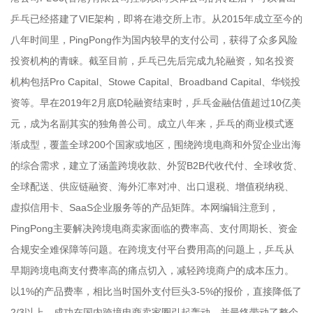
乒乓已经搭建了VIE架构，即将在港交所上市。从2015年成立至今的
八年时间里，PingPong作为国内较早的支付公司，获得了众多风险
投资机构的青睐。截至目前，乒乓已先后完成九轮融资，知名投资
机构包括Pro Capital、Stowe Capital、Broadband Capital、华锐投
资等。早在2019年2月底D轮融资结束时，乒乓金融估值超过10亿美
元，成为名副其实的独角兽公司。成立八年来，乒乓的商业模式逐
渐成型，覆盖全球200个国家或地区，围绕跨境电商和外贸企业出海
的综合需求，建立了涵盖跨境收款、外贸B2B代收代付、全球收货、
全球配送、供应链融资、海外汇率对冲、出口退税、增值税纳税、
虚拟信用卡、SaaS企业服务等的产品矩阵。本网编辑注意到，
PingPong主要解决跨境电商卖家面临的费率高、支付周期长、资金
合规安全难保障等问题。在跨境支付平台费用高的问题上，乒乓从
早期跨境电商支付费率高的痛点切入，减轻跨境商户的成本压力。
以1%的产品费率，相比当时国外支付巨头3-5%的报价，直接降低了
2/3以上，成功在国内跨境电商卖家圈引起轰动，并最终带动了整个